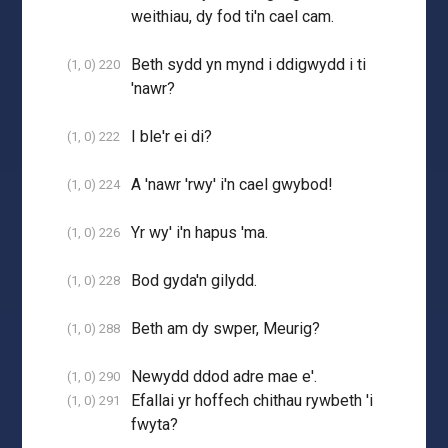
weithiau, dy fod ti'n cael cam.
Beth sydd yn mynd i ddigwydd i ti
(1, 0) 220
'nawr?
I ble'r ei di?
(1, 0) 222
A 'nawr 'rwy' i'n cael gwybod!
(1, 0) 224
Yr wy' i'n hapus 'ma.
(1, 0) 226
Bod gyda'n gilydd.
(1, 0) 228
Beth am dy swper, Meurig?
(1, 0) 288
Newydd ddod adre mae e'.
(1, 0) 290
Efallai yr hoffech chithau rywbeth 'i
(1, 0) 291
fwyta?