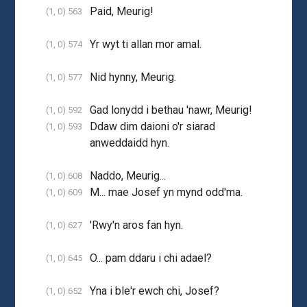
Paid, Meurig!
(1, 0) 563
Yr wyt ti allan mor amal.
(1, 0) 574
Nid hynny, Meurig.
(1, 0) 577
Gad lonydd i bethau 'nawr, Meurig!
(1, 0) 592
Ddaw dim daioni o'r siarad
(1, 0) 593
anweddaidd hyn.
Naddo, Meurig...
(1, 0) 608
M... mae Josef yn mynd odd'ma.
(1, 0) 609
'Rwy'n aros fan hyn.
(1, 0) 627
O... pam ddaru i chi adael?
(1, 0) 645
Yna i ble'r ewch chi, Josef?
(1, 0) 652