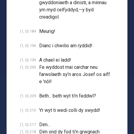
gwyddoniaeth a dinistr, a minnau
ym myd celfyddyd,—y byd
creadigol.
Meurig!
(1, 0) 189
Dianc i chwilio am ryddid!
(1, 0) 196
A chael ei ladd!
(1, 0) 199
Fe wyddost mai carchar neu
(1, 0) 200
farwolaeth sy'n aros Josef os aiff
e 'nôl!
Beth... beth wyt ti'n feddwl?
(1, 0) 209
Yr wyt ti wedi colli dy swydd!
(1, 0) 213
Dim...
(1, 0) 217
Dim ond dy fod ti'n grwgnach
(1, 0) 218