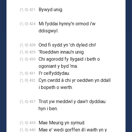
Bywyd unig.
(1, 0) 421
Mi fyddai hynny'n ormod i'w
(1, 0) 424
ddisgwyl.
Ond fi sydd yn 'ch dyled chi!
(1, 0) 428
'Roeddwn innau'n unig.
(1, 0) 429
Chi agorodd fy llygaid i beth o
(1, 0) 430
ogoniant y byd 'ma.
I'r celfyddydau.
(1, 0) 431
Cyn cwrdd â chi yr oeddwn yn ddall
(1, 0) 432
i bopeth o werth.
Trist yw meddwl y daw'r dyddiau
(1, 0) 437
hyn i ben.
Mae Meurig yn symud.
(1, 0) 439
Mae e' wedi gorffen â'i waith yn y
(1, 0) 440