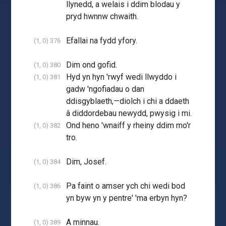
llynedd, a welais i ddim blodau y
pryd hwnnw chwaith.
Efallai na fydd yfory.
(1, 0) 376
Dim ond gofid.
(1, 0) 380
Hyd yn hyn 'rwyf wedi llwyddo i
(1, 0) 381
gadw 'ngofiadau o dan
ddisgyblaeth,—diolch i chi a ddaeth
â diddordebau newydd, pwysig i mi.
Ond heno 'wnaiff y rheiny ddim mo'r
(1, 0) 382
tro.
Dim, Josef.
(1, 0) 384
Pa faint o amser ych chi wedi bod
(1, 0) 386
yn byw yn y pentre' 'ma erbyn hyn?
A minnau.
(1, 0) 389