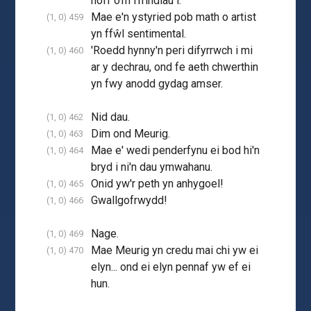
hoff o'm ffrindiau i.
Mae e'n ystyried pob math o artist
(1, 0) 459
yn ffŵl sentimental.
'Roedd hynny'n peri difyrrwch i mi
(1, 0) 460
ar y dechrau, ond fe aeth chwerthin
yn fwy anodd gydag amser.
Nid dau.
(1, 0) 462
Dim ond Meurig.
(1, 0) 463
Mae e' wedi penderfynu ei bod hi'n
(1, 0) 464
bryd i ni'n dau ymwahanu.
Onid yw'r peth yn anhygoel!
(1, 0) 465
Gwallgofrwydd!
(1, 0) 466
Nage.
(1, 0) 469
Mae Meurig yn credu mai chi yw ei
(1, 0) 470
elyn... ond ei elyn pennaf yw ef ei
hun.