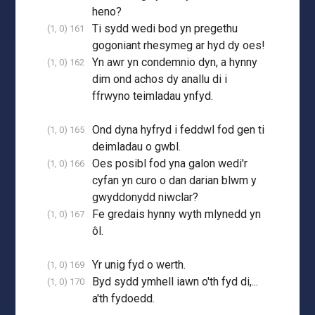
heno?
Ti sydd wedi bod yn pregethu
(1, 0) 161
gogoniant rhesymeg ar hyd dy oes!
Yn awr yn condemnio dyn, a hynny
(1, 0) 162
dim ond achos dy anallu di i
ffrwyno teimladau ynfyd.
Ond dyna hyfryd i feddwl fod gen ti
(1, 0) 165
deimladau o gwbl.
Oes posibl fod yna galon wedi'r
(1, 0) 166
cyfan yn curo o dan darian blwm y
gwyddonydd niwclar?
Fe gredais hynny wyth mlynedd yn
(1, 0) 167
ôl.
Yr unig fyd o werth.
(1, 0) 169
Byd sydd ymhell iawn o'th fyd di,...
(1, 0) 170
a'th fydoedd.