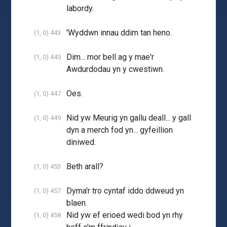
labordy.
'Wyddwn innau ddim tan heno.
(1, 0) 443
Dim... mor bell ag y mae'r
(1, 0) 445
Awdurdodau yn y cwestiwn.
Oes.
(1, 0) 447
Nid yw Meurig yn gallu deall... y gall
(1, 0) 449
dyn a merch fod yn... gyfeillion
diniwed.
Beth arall?
(1, 0) 453
Dyma'r tro cyntaf iddo ddweud yn
(1, 0) 457
blaen.
Nid yw ef erioed wedi bod yn rhy
(1, 0) 458