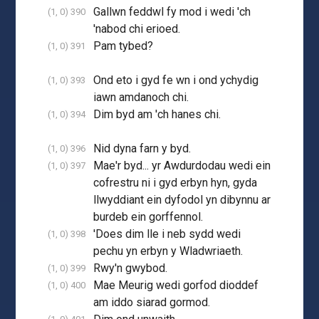
Gallwn feddwl fy mod i wedi 'ch
(1, 0) 390
'nabod chi erioed.
Pam tybed?
(1, 0) 391
Ond eto i gyd fe wn i ond ychydig
(1, 0) 393
iawn amdanoch chi.
Dim byd am 'ch hanes chi.
(1, 0) 394
Nid dyna farn y byd.
(1, 0) 396
Mae'r byd... yr Awdurdodau wedi ein
(1, 0) 397
cofrestru ni i gyd erbyn hyn, gyda
llwyddiant ein dyfodol yn dibynnu ar
burdeb ein gorffennol.
'Does dim lle i neb sydd wedi
(1, 0) 398
pechu yn erbyn y Wladwriaeth.
Rwy'n gwybod.
(1, 0) 399
Mae Meurig wedi gorfod dioddef
(1, 0) 400
am iddo siarad gormod.