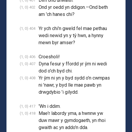
Dim ond unwaith.
(1, 0) 401
Ond yr oedd yn ddigon.—Ond beth
(1, 0) 402
am 'ch hanes chi?
Yr ych chi'n gweld fel mae pethau
(1, 0) 404
wedi newid yn y tŷ hwn, a hynny
mewn byr amser?
Croesholi!
(1, 0) 406
Dyna fesur y ffordd yr ŷm ni wedi
(1, 0) 407
dod o'ch byd chi.
Yr ŷm ni yn y byd sydd o'n cwmpas
(1, 0) 408
ni 'nawr, y byd lle mae pawb yn
drwgdybio 'i gilydd.
'Wn i ddim.
(1, 0) 417
Mae'r labordy yma, a hwnnw yw
(1, 0) 418
duw mawr y gymdogaeth, yn rhoi
gwaith ac yn addo'n dda.