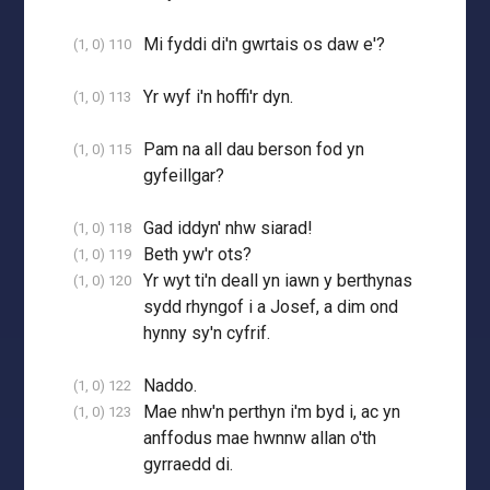
Mi fyddi di'n gwrtais os daw e'?
(1, 0) 110
Yr wyf i'n hoffi'r dyn.
(1, 0) 113
Pam na all dau berson fod yn
(1, 0) 115
gyfeillgar?
Gad iddyn' nhw siarad!
(1, 0) 118
Beth yw'r ots?
(1, 0) 119
Yr wyt ti'n deall yn iawn y berthynas
(1, 0) 120
sydd rhyngof i a Josef, a dim ond
hynny sy'n cyfrif.
Naddo.
(1, 0) 122
Mae nhw'n perthyn i'm byd i, ac yn
(1, 0) 123
anffodus mae hwnnw allan o'th
gyrraedd di.