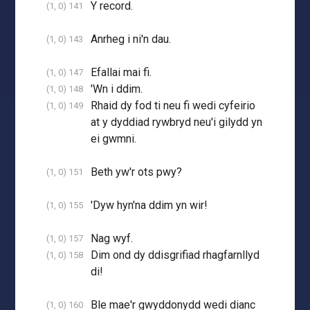
Y record.
(1, 0) 141
Anrheg i ni'n dau.
(1, 0) 143
Efallai mai fi.
(1, 0) 147
'Wn i ddim.
(1, 0) 148
Rhaid dy fod ti neu fi wedi cyfeirio
(1, 0) 149
at y dyddiad rywbryd neu'i gilydd yn
ei gwmni.
Beth yw'r ots pwy?
(1, 0) 151
'Dyw hyn'na ddim yn wir!
(1, 0) 155
Nag wyf.
(1, 0) 157
Dim ond dy ddisgrifiad rhagfarnllyd
(1, 0) 158
di!
Ble mae'r gwyddonydd wedi dianc
(1, 0) 160