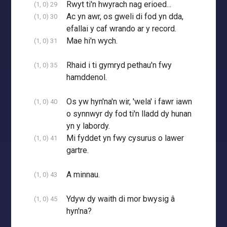
Rwyt ti'n hwyrach nag erioed...
(1, 0) 29
Ac yn awr, os gweli di fod yn dda,
(1, 0) 30
efallai y caf wrando ar y record.
Mae hi'n wych.
(1, 0) 31
Rhaid i ti gymryd pethau'n fwy
(1, 0) 35
hamddenol.
Os yw hyn'na'n wir, 'wela' i fawr iawn
(1, 0) 40
o synnwyr dy fod ti'n lladd dy hunan
yn y labordy.
Mi fyddet yn fwy cysurus o lawer
(1, 0) 41
gartre.
A minnau.
(1, 0) 43
Ydyw dy waith di mor bwysig â
(1, 0) 45
hyn'na?