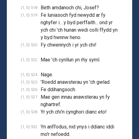
Beth amdanoch chi, Josef?
(1, 0) 518
Fe luniasoch fyd newydd ar fy
(1, 0) 519
nghyfer i... y byd perffaith... ond yr
ych chi 'ch hunan wedi colli ffydd yn
y byd hwnnw heno.
Fy chwennych i yr ych chi!
(1, 0) 520
Mae 'ch cynllun yn rhy syml.
(1, 0) 522
Nage.
(1, 0) 524
'Roedd anawsterau yn 'ch gwlad.
(1, 0) 525
Fe ddihangsoch.
(1, 0) 526
Mae gen innau anawsterau yn fy
(1, 0) 527
nghartref.
Yr ych chi'n cynghori dianc eto!
(1, 0) 528
Yn anffodus, nid ynys i ddianc iddi
(1, 0) 532
mo'r nefoedd.