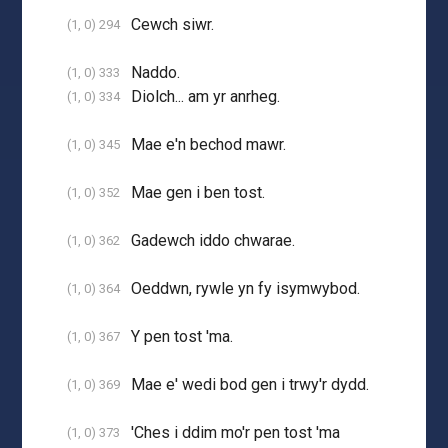
Cewch siwr.
(1, 0) 294
Naddo.
(1, 0) 333
Diolch... am yr anrheg.
(1, 0) 334
Mae e'n bechod mawr.
(1, 0) 345
Mae gen i ben tost.
(1, 0) 352
Gadewch iddo chwarae.
(1, 0) 362
Oeddwn, rywle yn fy isymwybod.
(1, 0) 364
Y pen tost 'ma.
(1, 0) 367
Mae e' wedi bod gen i trwy'r dydd.
(1, 0) 369
'Ches i ddim mo'r pen tost 'ma
(1, 0) 373