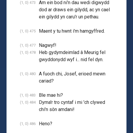
Am ein bod ni'n dau wedi digwydd
(1, 0) 473
dod ar draws ein gilydd, ac yn cael
ein gilydd yn caru'r un pethau.
Maent y tu hwnt i'm hamgyffred.
(1, 0) 475
Nagwyf!
(1, 0) 477
Heb gydymdeimlad â Meurig fel
(1, 0) 478
gwyddonydd wyf i... nid fel dyn.
A fuoch chi, Josef, erioed mewn
(1, 0) 480
cariad?
Ble mae hi?
(1, 0) 483
Dyma'r tro cyntaf i mi 'ch clywed
(1, 0) 484
chi'n sôn amdani!
Heno?
(1, 0) 486