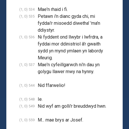
Mae'n rhaid i fi.
(1, 0) 534
Petawn i'n dianc gyda chi, mi
(1, 0) 535
fyddai'r misoedd diwetha' 'ma'n
ddiystyr.
Ni fyddent ond llwybr i lwfrdra, a
(1, 0) 536
fyddai mor ddinistriol â'r gwaith
sydd yn mynd ymlaen yn labordy
Meurig.
Mae'n cyfeillgarwch ni'n dau yn
(1, 0) 537
golygu llawer mwy na hynny.
Nid ffarwelio!
(1, 0) 544
Ie.
(1, 0) 548
Nid wyf am golli'r breuddwyd hwn.
(1, 0) 549
M... mae brys ar Josef.
(1, 0) 559