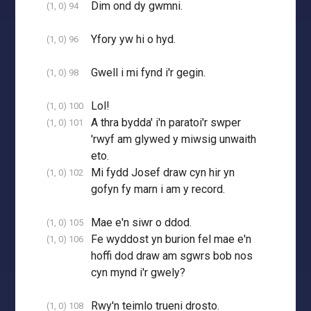
Dim ond dy gwmni.
(1, 0) 94
Yfory yw hi o hyd.
(1, 0) 96
Gwell i mi fynd i'r gegin.
(1, 0) 98
Lol!
(1, 0) 100
A thra bydda' i'n paratoi'r swper
(1, 0) 101
'rwyf am glywed y miwsig unwaith
eto.
Mi fydd Josef draw cyn hir yn
(1, 0) 102
gofyn fy marn i am y record.
Mae e'n siwr o ddod.
(1, 0) 105
Fe wyddost yn burion fel mae e'n
(1, 0) 106
hoffi dod draw am sgwrs bob nos
cyn mynd i'r gwely?
Rwy'n teimlo trueni drosto.
(1, 0) 108