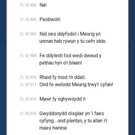
Na!
(1, 0) 494
Peidiwch!
(1, 0) 499
Nid oes ddyfodol i Meurig yn
(1, 0) 503
unman heb rywun y tu cefn iddo.
Fe ddylech fod wedi dweud y
(1, 0) 508
pethau hyn o'r blaen!
Rhaid fy mod i'n ddall...
(1, 0) 510
Ond fe welodd Meurig trwy'r cyfan!
(1, 0) 511
Mawr fy nghywilydd i!
(1, 0) 514
Gwyddonydd disglair yn 'i faes
(1, 0) 516
cyfyng... ond plentyn, y tu allan i'r
maes hwnnw.