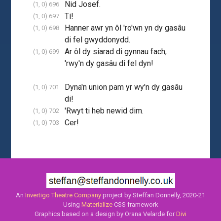
Nid Josef.
(1, 0) 696
Ti!
(1, 0) 697
Hanner awr yn ôl 'ro'wn yn dy gasâu
(1, 0) 698
di fel gwyddonydd.
Ar ôl dy siarad di gynnau fach,
(1, 0) 699
'rwy'n dy gasâu di fel dyn!
Dyna'n union pam yr wy'n dy gasâu
(1, 0) 701
di!
'Rwyt ti heb newid dim.
(1, 0) 702
Cer!
(1, 0) 703
An
Invertigo Theatre Company
project by Steffan Donnelly, 2020-21
Using
Materialize
CSS framework
Graphics based on a design by Orana Velarde for
Divi