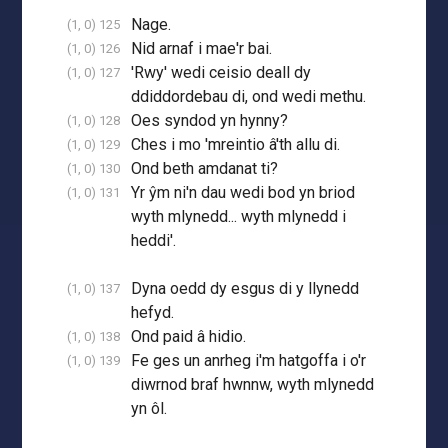
Nage.
(1, 0) 125
Nid arnaf i mae'r bai.
(1, 0) 126
'Rwy' wedi ceisio deall dy
(1, 0) 127
ddiddordebau di, ond wedi methu.
Oes syndod yn hynny?
(1, 0) 128
Ches i mo 'mreintio â'th allu di.
(1, 0) 129
Ond beth amdanat ti?
(1, 0) 130
Yr ŷm ni'n dau wedi bod yn briod
(1, 0) 131
wyth mlynedd... wyth mlynedd i
heddi'.
Dyna oedd dy esgus di y llynedd
(1, 0) 137
hefyd.
Ond paid â hidio.
(1, 0) 138
Fe ges un anrheg i'm hatgoffa i o'r
(1, 0) 139
diwrnod braf hwnnw, wyth mlynedd
yn ôl.