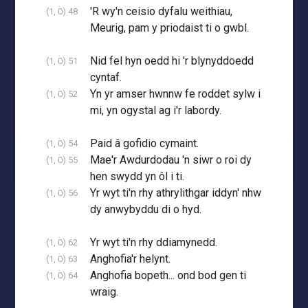
'R wy'n ceisio dyfalu weithiau,
(1, 0) 48
Meurig, pam y priodaist ti o gwbl.
Nid fel hyn oedd hi 'r blynyddoedd
(1, 0) 51
cyntaf.
Yn yr amser hwnnw fe roddet sylw i
(1, 0) 52
mi, yn ogystal ag i'r labordy.
Paid â gofidio cymaint.
(1, 0) 54
Mae'r Awdurdodau 'n siwr o roi dy
(1, 0) 55
hen swydd yn ôl i ti.
Yr wyt ti'n rhy athrylithgar iddyn' nhw
(1, 0) 56
dy anwybyddu di o hyd.
Yr wyt ti'n rhy ddiamynedd.
(1, 0) 62
Anghofia'r helynt.
(1, 0) 63
Anghofia bopeth... ond bod gen ti
(1, 0) 64
wraig.