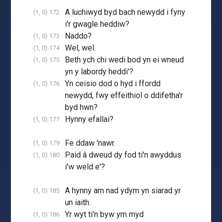
A luchiwyd byd bach newydd i fyny
(1, 0) 172
i'r gwagle heddiw?
Naddo?
(1, 0) 173
Wel, wel.
(1, 0) 174
Beth ych chi wedi bod yn ei wneud
(1, 0) 175
yn y labordy heddi'?
Yn ceisio dod o hyd i ffordd
(1, 0) 176
newydd, fwy effeithiol o ddifetha'r
byd hwn?
Hynny efallai?
(1, 0) 177
Fe ddaw 'nawr.
(1, 0) 179
Paid â dweud dy fod ti'n awyddus
(1, 0) 180
i'w weld e'?
A hynny am nad ydym yn siarad yr
(1, 0) 185
un iaith.
Yr wyt ti'n byw ym myd
(1, 0) 186