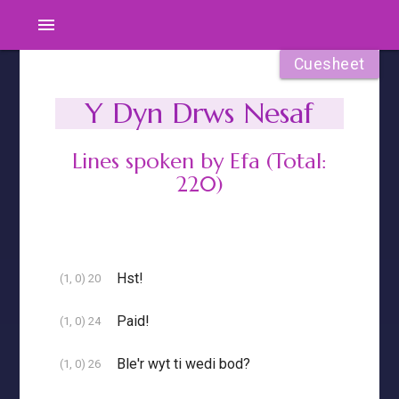
menu
Cuesheet
Y Dyn Drws Nesaf
Lines spoken by Efa (Total:
220)
Hst!
(1, 0) 20
Paid!
(1, 0) 24
Ble'r wyt ti wedi bod?
(1, 0) 26