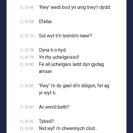
'Rwy' wedi bod yn unig trwy'r dydd.
(1, 0) 66
Efallai.
(1, 0) 68
Sut wyt ti'n teimlo'n nawr?
(1, 0) 70
Dyna ti o hyd.
(1, 0) 78
Yn rhy uchelgeisiol!
(1, 0) 79
Fe all uchelgais ladd dyn gydag
(1, 0) 80
amser.
'Rwy' i'n dy gael di'n ddigon, fel ag
(1, 0) 82
yr wyt ti.
Ac ennill beth?
(1, 0) 87
Tybed?
(1, 0) 92
Nid wyf i'n chwennych clod...
(1, 0) 93