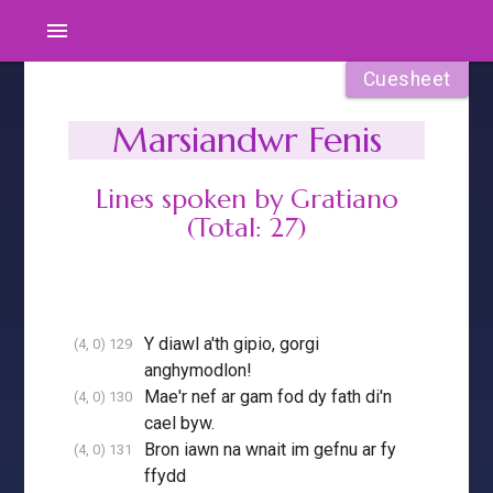
menu
Cuesheet
Marsiandwr Fenis
Lines spoken by Gratiano
(Total: 27)
Y diawl a'th gipio, gorgi
(4, 0) 129
anghymodlon!
Mae'r nef ar gam fod dy fath di'n
(4, 0) 130
cael byw.
Bron iawn na wnait im gefnu ar fy
(4, 0) 131
ffydd