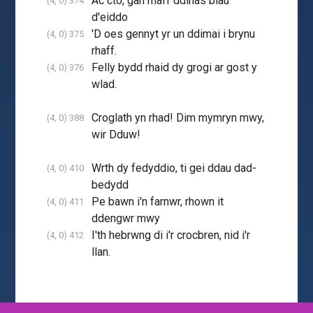
Ac cto, gan mai'r ddinas biau
(4, 0) 374
d'eiddo
'D oes gennyt yr un ddimai i brynu
(4, 0) 375
rhaff.
Felly bydd rhaid dy grogi ar gost y
(4, 0) 376
wlad.
Croglath yn rhad! Dim mymryn mwy,
(4, 0) 388
wir Dduw!
Wrth dy fedyddio, ti gei ddau dad-
(4, 0) 410
bedydd
Pe bawn i'n farnwr, rhown it
(4, 0) 411
ddengwr mwy
I'th hebrwng di i'r crocbren, nid i'r
(4, 0) 412
llan.