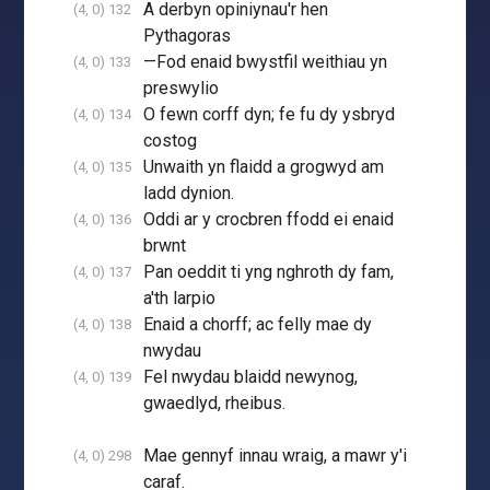
A derbyn opiniynau'r hen
(4, 0) 132
Pythagoras
—Fod enaid bwystfil weithiau yn
(4, 0) 133
preswylio
O fewn corff dyn; fe fu dy ysbryd
(4, 0) 134
costog
Unwaith yn flaidd a grogwyd am
(4, 0) 135
ladd dynion.
Oddi ar y crocbren ffodd ei enaid
(4, 0) 136
brwnt
Pan oeddit ti yng nghroth dy fam,
(4, 0) 137
a'th larpio
Enaid a chorff; ac felly mae dy
(4, 0) 138
nwydau
Fel nwydau blaidd newynog,
(4, 0) 139
gwaedlyd, rheibus.
Mae gennyf innau wraig, a mawr y'i
(4, 0) 298
caraf.