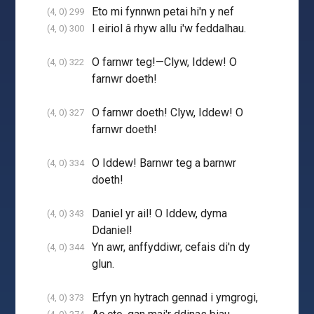
Eto mi fynnwn petai hi'n y nef
(4, 0) 299
I eiriol â rhyw allu i'w feddalhau.
(4, 0) 300
O farnwr teg!—Clyw, Iddew! O
(4, 0) 322
farnwr doeth!
O farnwr doeth! Clyw, Iddew! O
(4, 0) 327
farnwr doeth!
O Iddew! Barnwr teg a barnwr
(4, 0) 334
doeth!
Daniel yr ail! O Iddew, dyma
(4, 0) 343
Ddaniel!
Yn awr, anffyddiwr, cefais di'n dy
(4, 0) 344
glun.
Erfyn yn hytrach gennad i ymgrogi,
(4, 0) 373