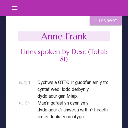
menu
Cuesheet
Anne Frank
Lines spoken by Desc (Total:
81)
Dychwela OTTO i'r guddfan am y tro
(0, 1) 1
cyntaf wedi iddo derbyn y
dyddiadur gan Miep.
Mae'n gafael yn dynn yn y
(0, 1) 2
dyddiadur a'i anwesu wrth i'r hiraeth
am ei deulu ei orchfygu.