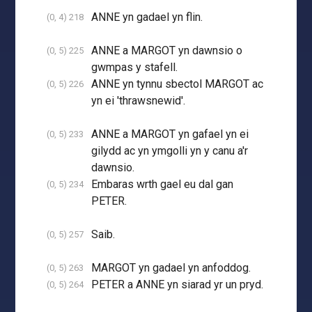
ANNE yn gadael yn flin.
(0, 4) 218
ANNE a MARGOT yn dawnsio o
(0, 5) 225
gwmpas y stafell.
ANNE yn tynnu sbectol MARGOT ac
(0, 5) 226
yn ei 'thrawsnewid'.
ANNE a MARGOT yn gafael yn ei
(0, 5) 233
gilydd ac yn ymgolli yn y canu a'r
dawnsio.
Embaras wrth gael eu dal gan
(0, 5) 234
PETER.
Saib.
(0, 5) 257
MARGOT yn gadael yn anfoddog.
(0, 5) 263
PETER a ANNE yn siarad yr un pryd.
(0, 5) 264