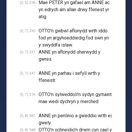
Mae PETER yn gafael am ANNE ac
(0, 6) 296
yn edrych am allan drwy ffenest yr
atig.
OTTO'n gwbwl aflonydd wrth iddo
(0, 7) 330
fod yn argyhoeddiedig fod swn yn
y swyddfa islaw.
ANNE yn aflonydd oherwydd y
(0, 7) 331
gwres.
ANNE yn parhau i sefyll wrth y
(0, 7) 347
ffenestr.
OTTO'n sylweddoli'n sydyn gymaint
(0, 7) 376
mae wedi dychryn y merched.
ANNE yn penlinio a gweddio wrth ei
(0, 8) 387
gwely.
OTTO'n ochneidio'n drwm cyn cael y
(0, 8) 388