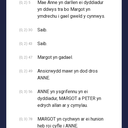
Mae Anne yn darllen ei dyddiadur
(0, 2) 5
yn ddwys tra bo Margot yn
ymdrechu i gael gweld y cynnwys.
Saib.
(0, 2) 30
Saib.
(0, 2) 43
Margot yn gadael.
(0, 2) 47
Ansicrwydd mawr yn dod dros
(0, 2) 49
ANNE.
ANNE yn ysgrifennu yn ei
(0, 3) 56
dyddiadur, MARGOT a PETER yn
edrych allan ar y cymylau.
MARGOT yn cychwyn ar ei hunion
(0, 3) 78
heb roi cyfle i ANNE.