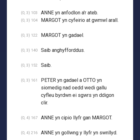
ANNE yn anfodlon a'r ateb.
(0, 3) 103
MARGOT yn cyfeirio at gwmwl arall.
(0, 3) 104
MARGOT yn gadael.
(0, 3) 122
Saib anghyfforddus.
(0, 3) 140
Saib.
(0, 3) 152
PETER yn gadael a OTTO yn
(0, 3) 161
siomedig nad oedd wedi gallu
cyfleu byrdwn ei sgwrs yn ddigon
clir.
ANNE yn cipio llyfr gan MARGOT.
(0, 4) 167
ANNE yn gollwng y llyfr yn swnllyd.
(0, 4) 216