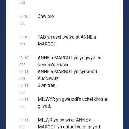
552
Chwipio.
(0, 10)
558
TAD yn dychwelyd at ANNE a
(0, 10)
MARGOT.
561
ANNE a MARGOT yn ysgwyd eu
(0, 10)
pennau'n ansicr.
572
ANNE a MARGOT yn cyrraedd
(0, 11)
Auschwitz.
573
Swn tren.
(0, 11)
574
MILWYR yn gweiddi'n uchel dros ei
(0, 11)
gilydd.
575
MILWR yn sylwi ar ANNE a
(0, 11)
MARGOT yn gafael yn ei gilydd.
598