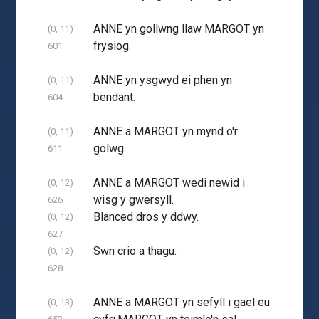
ANNE yn gollwng llaw MARGOT yn
(0, 11)
frysiog.
601
ANNE yn ysgwyd ei phen yn
(0, 11)
bendant.
604
ANNE a MARGOT yn mynd o'r
(0, 11)
golwg.
611
ANNE a MARGOT wedi newid i
(0, 12)
wisg y gwersyll.
626
Blanced dros y ddwy.
(0, 12)
627
Swn crio a thagu.
(0, 12)
628
ANNE a MARGOT yn sefyll i gael eu
(0, 13)