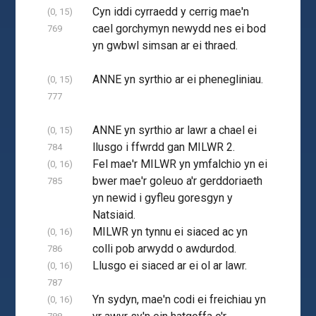
Cyn iddi cyrraedd y cerrig mae'n
(0, 15)
cael gorchymyn newydd nes ei bod
769
yn gwbwl simsan ar ei thraed.
ANNE yn syrthio ar ei phenegliniau.
(0, 15)
777
ANNE yn syrthio ar lawr a chael ei
(0, 15)
llusgo i ffwrdd gan MILWR 2.
784
Fel mae'r MILWR yn ymfalchio yn ei
(0, 16)
bwer mae'r goleuo a'r gerddoriaeth
785
yn newid i gyfleu goresgyn y
Natsiaid.
MILWR yn tynnu ei siaced ac yn
(0, 16)
colli pob arwydd o awdurdod.
786
Llusgo ei siaced ar ei ol ar lawr.
(0, 16)
787
Yn sydyn, mae'n codi ei freichiau yn
(0, 16)