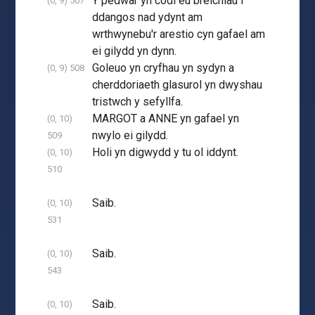
Y pedwar yn codi eu breichiau i
(0, 9) 507
ddangos nad ydynt am
wrthwynebu'r arestio cyn gafael am
ei gilydd yn dynn.
Goleuo yn cryfhau yn sydyn a
(0, 9) 508
cherddoriaeth glasurol yn dwyshau
tristwch y sefyllfa.
MARGOT a ANNE yn gafael yn
(0, 10)
nwylo ei gilydd.
509
Holi yn digwydd y tu ol iddynt.
(0, 10)
510
Saib.
(0, 10)
531
Saib.
(0, 10)
543
Saib.
(0, 10)