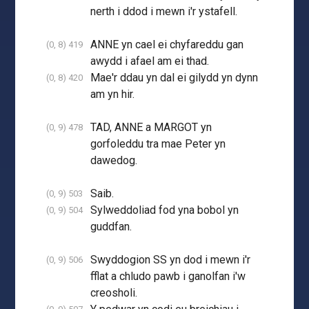
nerth i ddod i mewn i'r ystafell.
ANNE yn cael ei chyfareddu gan
(0, 8) 419
awydd i afael am ei thad.
Mae'r ddau yn dal ei gilydd yn dynn
(0, 8) 420
am yn hir.
TAD, ANNE a MARGOT yn
(0, 9) 478
gorfoleddu tra mae Peter yn
dawedog.
Saib.
(0, 9) 503
Sylweddoliad fod yna bobol yn
(0, 9) 504
guddfan.
Swyddogion SS yn dod i mewn i'r
(0, 9) 506
fflat a chludo pawb i ganolfan i'w
creosholi.