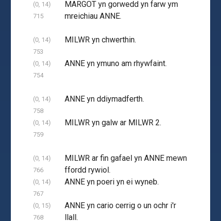
MARGOT yn gorwedd yn farw ym
(0, 14)
mreichiau ANNE.
715
MILWR yn chwerthin.
(0, 14)
753
ANNE yn ymuno am rhywfaint.
(0, 14)
754
ANNE yn ddiymadferth.
(0, 14)
758
MILWR yn galw ar MILWR 2.
(0, 14)
759
MILWR ar fin gafael yn ANNE mewn
(0, 14)
ffordd rywiol.
766
ANNE yn poeri yn ei wyneb.
(0, 14)
767
ANNE yn cario cerrig o un ochr i'r
(0, 15)
llall.
768