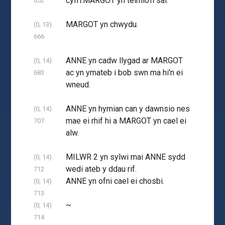
cyfri.MARGOT yn teimlo'n sal.
652
MARGOT yn chwydu.
(0, 13)
666
ANNE yn cadw llygad ar MARGOT
(0, 14)
ac yn ymateb i bob swn ma hi'n ei
683
wneud.
ANNE yn hymian can y dawnsio nes
(0, 14)
mae ei rhif hi a MARGOT yn cael ei
707
alw.
MILWR 2 yn sylwi mai ANNE sydd
(0, 14)
wedi ateb y ddau rif.
712
ANNE yn ofni cael ei chosbi.
(0, 14)
713
~
(0, 14)
714