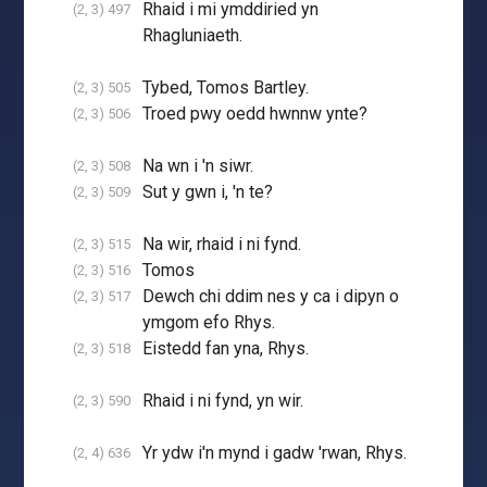
Rhaid i mi ymddiried yn
(2, 3) 497
Rhagluniaeth.
Tybed, Tomos Bartley.
(2, 3) 505
Troed pwy oedd hwnnw ynte?
(2, 3) 506
Na wn i 'n siwr.
(2, 3) 508
Sut y gwn i, 'n te?
(2, 3) 509
Na wir, rhaid i ni fynd.
(2, 3) 515
Tomos
(2, 3) 516
Dewch chi ddim nes y ca i dipyn o
(2, 3) 517
ymgom efo Rhys.
Eistedd fan yna, Rhys.
(2, 3) 518
Rhaid i ni fynd, yn wir.
(2, 3) 590
Yr ydw i'n mynd i gadw 'rwan, Rhys.
(2, 4) 636