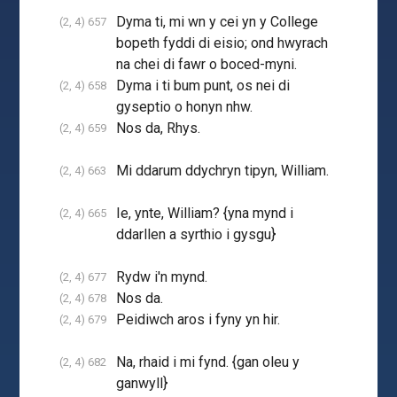
Dyma ti, mi wn y cei yn y College
(2, 4) 657
bopeth fyddi di eisio; ond hwyrach
na chei di fawr o boced-myni.
Dyma i ti bum punt, os nei di
(2, 4) 658
gyseptio o honyn nhw.
Nos da, Rhys.
(2, 4) 659
Mi ddarum ddychryn tipyn, William.
(2, 4) 663
Ie, ynte, William? {yna mynd i
(2, 4) 665
ddarllen a syrthio i gysgu}
Rydw i'n mynd.
(2, 4) 677
Nos da.
(2, 4) 678
Peidiwch aros i fyny yn hir.
(2, 4) 679
Na, rhaid i mi fynd. {gan oleu y
(2, 4) 682
ganwyll}