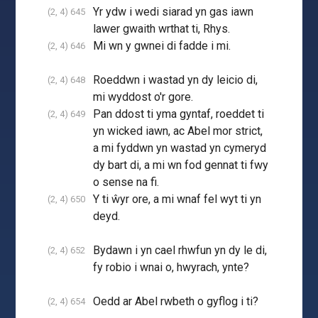
Yr ydw i wedi siarad yn gas iawn
(2, 4) 645
lawer gwaith wrthat ti, Rhys.
Mi wn y gwnei di fadde i mi.
(2, 4) 646
Roeddwn i wastad yn dy leicio di,
(2, 4) 648
mi wyddost o'r gore.
Pan ddost ti yma gyntaf, roeddet ti
(2, 4) 649
yn wicked iawn, ac Abel mor strict,
a mi fyddwn yn wastad yn cymeryd
dy bart di, a mi wn fod gennat ti fwy
o sense na fi.
Y ti ŵyr ore, a mi wnaf fel wyt ti yn
(2, 4) 650
deyd.
Bydawn i yn cael rhwfun yn dy le di,
(2, 4) 652
fy robio i wnai o, hwyrach, ynte?
Oedd ar Abel rwbeth o gyflog i ti?
(2, 4) 654