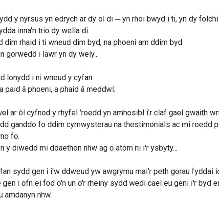
ydd y nyrsus yn edrych ar dy ol di ─ yn rhoi bwyd i ti, yn dy folchi
ydda inna'n trio dy wella di.
 dim rhaid i ti wneud dim byd, na phoeni am ddim byd.
 gorwedd i lawr yn dy wely...
gad lonydd i ni wneud y cyfan.
a paid â phoeni, a phaid â meddwl.
wel ar ôl cyfnod y rhyfel 'roedd yn amhosibl i'r claf gael gwaith wr
d ganddo fo ddim cymwysterau na thestimonials ac mi roedd pob
rno fo.
n y diwedd mi ddaethon nhw ag o atom ni i'r ysbyty...
fan sydd gen i i'w ddweud yw awgrymu mai'r peth gorau fyddai 
gen i ofn ei fod o'n un o'r rheiny sydd wedi cael eu geni i'r byd
lu amdanyn nhw.