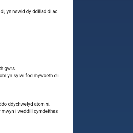
 di, yn newid dy ddillad di ac
th gwrs.
l yn sylwi fod rhywbeth o'i
iddo ddychwelyd atom ni.
 er mwyn i weddill cymdeithas