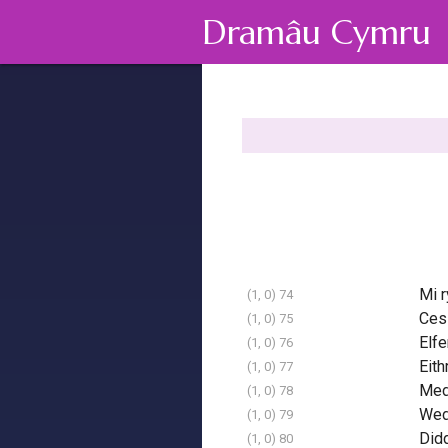
Dramâu Cymru
Mi r
(1, 0) 74
Ces 
(1, 0) 75
Elfe
(1, 0) 76
Eith
(1, 0) 77
Medd
(1, 0) 78
Wedi
(1, 0) 79
Didd
(1, 0) 80