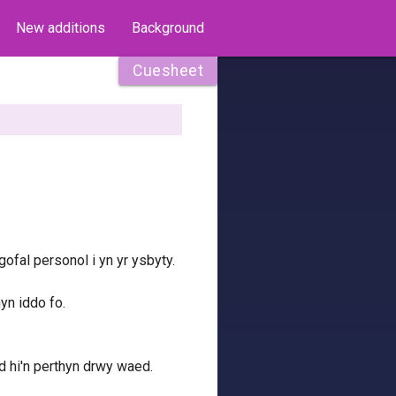
New additions
Background
Cuesheet
ofal personol i yn yr ysbyty.
yn iddo fo.
d hi'n perthyn drwy waed.