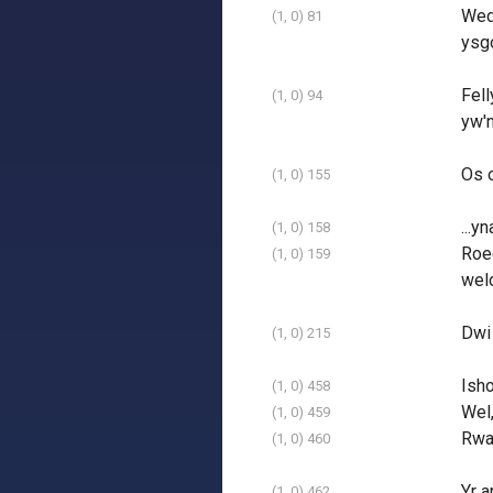
Wedy
(1, 0) 81
ysgo
Fell
(1, 0) 94
yw'n
Os o
(1, 0) 155
...y
(1, 0) 158
Roed
(1, 0) 159
weld
Dwi 
(1, 0) 215
Isho
(1, 0) 458
Wel,
(1, 0) 459
Rwan
(1, 0) 460
Yr a
(1, 0) 462