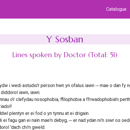
Catalogue
Y Sosban
Lines spoken by Doctor (Total: 51)
ydw i wedi astudio'r person hwn yn ofalus iawn ─ mae o dan fy ng
diddorol iawn, iawn.
nnau o'r clefydau nosophobia, ffilophobia a ffrwadophobia'n perth
riadol!
wl plentyn er ei fod o yn tynnu at ei drigain.
 ei fagu gan ei nain mae'n debyg, ─ er nad ydan ni'n siwr os oed
orol 'dach chi'n gweld.