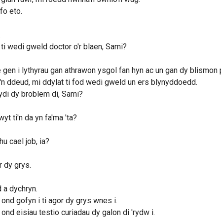
 fo eto.
.
ti wedi gweld doctor o'r blaen, Sami?
gen i lythyrau gan athrawon ysgol fan hyn ac un gan dy blismon p
n ddeud, mi ddylat ti fod wedi gweld un ers blynyddoedd.
ydi dy broblem di, Sami?
wyt ti'n da yn fa'ma 'ta?
u cael job, ia?
 dy grys.
 a dychryn.
ond gofyn i ti agor dy grys wnes i.
ond eisiau testio curiadau dy galon di 'rydw i.