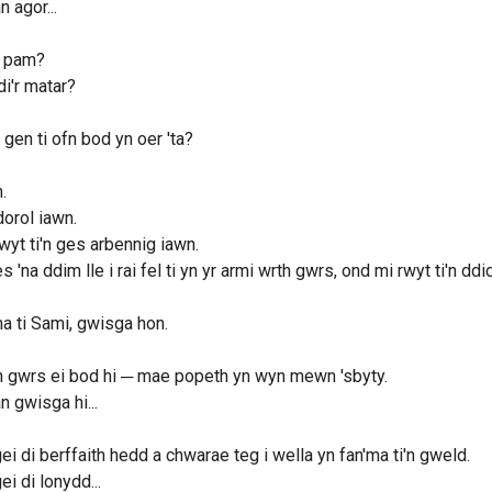
 agor...
 pam?
di'r matar?
gen ti ofn bod yn oer 'ta?
.
orol iawn.
wyt ti'n ges arbennig iawn.
s 'na ddim lle i rai fel ti yn yr armi wrth gwrs, ond mi rwyt ti'n dd
 ti Sami, gwisga hon.
 gwrs ei bod hi ─ mae popeth yn wyn mewn 'sbyty.
 gwisga hi...
ei di berffaith hedd a chwarae teg i wella yn fan'ma ti'n gweld.
ei di lonydd...