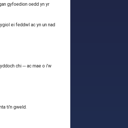
 gan gyfoedion oedd yn yr
ygiol ei feddwl ac yn un nad
yddoch chi ─ ac mae o i'w
a ti'n gweld.