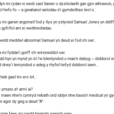
n mi rydan ni wedi cael llawer o dystiolaeth gan gyn-athrawon,
l hefo fo ─ a gwahanol aelodau o'i gymdeithas leol o...
y mi garwn argymell fod y llys yn ystyried Samuel Jones yn ddiff
 gyfrifol am ei weithrediadau.
edd meddwl abnormal Samuel yn deud ei fod o'n oer...
na mi fyddai'i gorff o'n wirioneddol oer.
d hyn yn mynd yn ôl i'w blentyndod o mae'n debyg ─ diddorol w
 drwy'i lencyndod o adeg y rhyfel hefyd diddorol iawn...
heb gael tro ers lot...
 ymuno a'r armi ia?
 maen nhw'n cymryd rwbath ond iddyn nhw basio'r medical yn gynt
 agor dy geg a deud "A".
rgian fawr, mi roedd hwnna'n swnio'n wag.