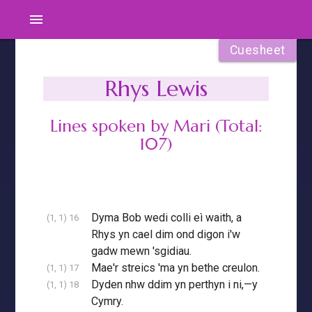
menu
Cuesheet
Rhys Lewis
Lines spoken by Mari (Total:
107)
Dyma Bob wedi colli eì waith, a
(1, 1) 16
Rhys yn cael dim ond digon i'w
gadw mewn 'sgidiau.
Mae'r streics 'ma yn bethe creulon.
(1, 1) 17
Dyden nhw ddim yn perthyn i ni,—y
(1, 1) 18
Cymry.