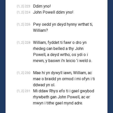
Ddim yno!
(1, 2) 223
John Powell ddim yno!
(1, 2) 224
Pwy oedd yn deyd hynny wrthat ti,
(1, 2) 226
William?
William, fyddet ti fawr o dro yn
(1, 2) 228
rhedeg can belled a thy John
Powell, a deyd wrtho, os ydi o i
mewn, y baswn i'n leicio 'i weld o.
Mae hi yn dywyll iawn, William, ac
(1, 2) 230
mae o braidd yn ormod i mi ofyn i ti
ddwad yn ol.
Mi ddaw Rhys efo ti i gael gwybod
(1, 2) 231
rhywbeth gan John Powell, ac er
mwyn i tithe gael mynd adre.