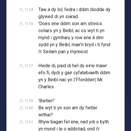
Taw a dy lol; fedra i ddim diodde dy
(1, 1) 54
glywed di yn siarad.
'Does ene ddim son am streics
(1, 1) 55
coliars yn y Beibl; ac os wyt ti yn
mynd i gymharu y row ene â dim
sydd yn y Beibl, mae'n bryd i ti fynd
i'r Seilam pan y mynnost.
Hwde di, paid di hel dy eirie mawr
(1, 1) 57
efo fi; dydi y gair cyfatebiaeth ddim
yn y Beibl nac yn |'Fforddwr| Mr.
Charles.
'Bwtler!'
(1, 1) 59
Be wyt ti yn son am dy fwtler
(1, 1) 60
wrthai?
Rhyw bagan fel ene, nad ydi o byth
(1, 1) 61
yn mynd i le o addoliad, ond i'r