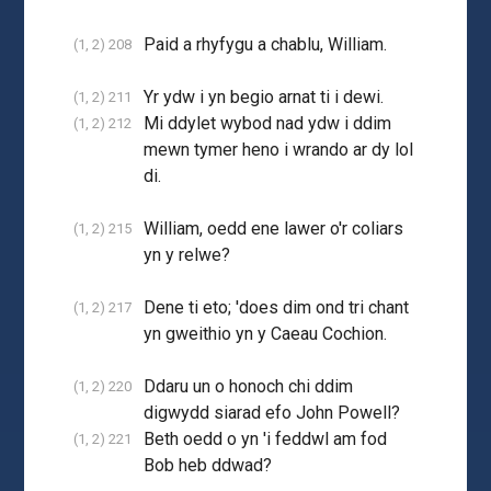
Paid a rhyfygu a chablu, William.
(1, 2) 208
Yr ydw i yn begio arnat ti i dewi.
(1, 2) 211
Mi ddylet wybod nad ydw i ddim
(1, 2) 212
mewn tymer heno i wrando ar dy lol
di.
William, oedd ene lawer o'r coliars
(1, 2) 215
yn y relwe?
Dene ti eto; 'does dim ond tri chant
(1, 2) 217
yn gweithio yn y Caeau Cochion.
Ddaru un o honoch chi ddim
(1, 2) 220
digwydd siarad efo John Powell?
Beth oedd o yn 'i feddwl am fod
(1, 2) 221
Bob heb ddwad?