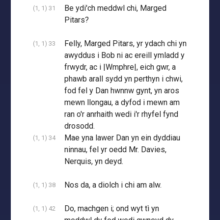
Be ydi'ch meddwl chi, Marged
(1, 1) 31
Pitars?
Felly, Marged Pitars, yr ydach chi yn
(1, 1) 33
awyddus i Bob ni ac ereill ymladd y
frwydr, ac i |Wmphre|, eich gwr, a
phawb arall sydd yn perthyn i chwi,
fod fel y Dan hwnnw gynt, yn aros
mewn llongau, a dyfod i mewn am
ran o'r anrhaith wedi i'r rhyfel fynd
drosodd.
Mae yna lawer Dan yn ein dyddiau
(1, 1) 34
ninnau, fel yr oedd Mr. Davies,
Nerquis, yn deyd.
Nos da, a diolch i chi am alw.
(1, 1) 38
Do, machgen i; ond wyt tì yn
(1, 1) 42