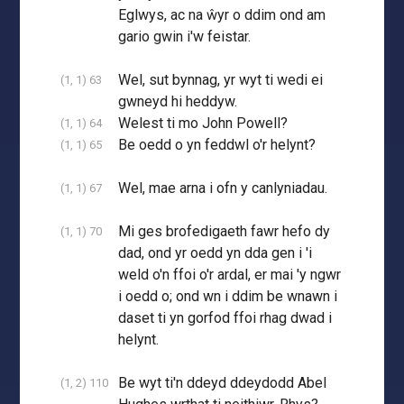
Eglwys, ac na ŵyr o ddim ond am
gario gwin i'w feistar.
Wel, sut bynnag, yr wyt ti wedi ei
(1, 1) 63
gwneyd hi heddyw.
Welest ti mo John Powell?
(1, 1) 64
Be oedd o yn feddwl o'r helynt?
(1, 1) 65
Wel, mae arna i ofn y canlyniadau.
(1, 1) 67
Mi ges brofedigaeth fawr hefo dy
(1, 1) 70
dad, ond yr oedd yn dda gen i 'i
weld o'n ffoi o'r ardal, er mai 'y ngwr
i oedd o; ond wn i ddim be wnawn i
daset ti yn gorfod ffoi rhag dwad i
helynt.
Be wyt ti'n ddeyd ddeydodd Abel
(1, 2) 110