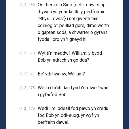
Os rhedi di i Siop {gellir enwi siop
(1, 2) 168
rhywun yn yr ardal lle y perfformir
"Rhys Lewis"} i nol gwerth tair
ceiniog o'r peilliad gore, dimeiwerth
o gapten soda, a chwarter o gyrans,
fydda i dro yn 'i gneyd hi.
Wyt ti'n meddwl, William, y bydd
(1, 2) 170
Bob yn edrach yn go dda?
Be' ydi hwnnw, William?
(1, 2) 172
Well i chi'ch dau fynd i'r relwe 'rwan
(1, 2) 175
i gyfarfod Bob.
Wedi i mi ddeall fod pawb yn credu
(1, 2) 179
fod Bob yn ddi-euog, yr wyf yn
berffaith dawel.