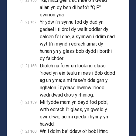
Ydi, machgen i, ac mae o'n dwad
(1, 2) 156
allan yn dy ben di hefo'r "Q.P."
gwirion yna.
Yr ydw i'n synnu fod dy dad yn
(1, 2) 157
gadael i ti droi dy wallt oddiar dy
dalcen fel ene, a synnwn i ddim nad
wyt ti'n mynd i edrach arnat dy
hunan yn y glass bob dydd i borthi
dy falchder.
Diolch na fu yr un looking glass
(1, 2) 158
'rioed yn ein teulu ni nes i Bob ddod
ag un yma; a mi fase'n dda gan y
nghalon í bydase hwnnw 'rioed
wedi dwad dros y rhiniog.
Mi fydde mam yn deyd fod pobl,
(1, 2) 159
wrth edrach i'r glass, yn gweld y
gwr drwg, ac mi greda i hynny yn
hawdd.
Wn i ddim be' ddaw o'r bobl ifinc
(1, 2) 160