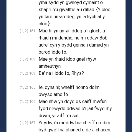
yma sydd yn gwneyd cymaint o
shapri o'u gwalltie a'u dillad. {Y cloc
yn taro un-arddeg; yn edrych at y
cloc.}
Mae hi yn un-ar-ddeg o'r gloch, a
(1, 2) 161
rhaid i mi dendio, ne mi ddaw Bob
adre' cyn y bydd genna i damad yn
barod iddo fo.
Mae yn rhaid iddo gael rhyw
(1, 2) 162
amheuthyn.
Be' na i iddo fo, Rhys?
(1, 2) 163
Ie, dyna hi; wneiff honno ddim
(1, 2) 165
pwyso arno fo.
Mae nhw yn deyd os caiff rhwfun
(1, 2) 166
fydd newydd ddwad o'r jail fwyd rhy
drwm, yr aiff o'n sâl.
Yr ydw i'n meddwl na cheiff o ddim
(1, 2) 167
byd gwell na phaned o de a chacen.