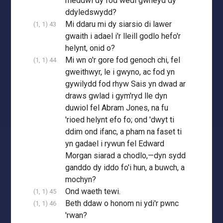
meddwl dy fod wedi gwneyd dy
ddyledswydd?
Mi ddaru mi dy siarsio di lawer
(1, 1) 43
gwaith i adael i'r lleill godlo hefo'r
helynt, onid o?
Mi wn o'r gore fod genoch chi, fel
(1, 1) 44
gweithwyr, le i gwyno, ac fod yn
gywilydd fod rhyw Sais yn dwad ar
draws gwlad i gym'ryd lle dyn
duwiol fel Abram Jones, na fu
'rioed helynt efo fo; ond 'dwyt ti
ddim ond ifanc, a pham na faset ti
yn gadael i rywun fel Edward
Morgan siarad a chodlo,—dyn sydd
ganddo dy iddo fo'i hun, a buwch, a
mochyn?
Ond waeth tewi.
(1, 1) 45
Beth ddaw o honom ni ydi'r pwnc
(1, 1) 46
'rwan?