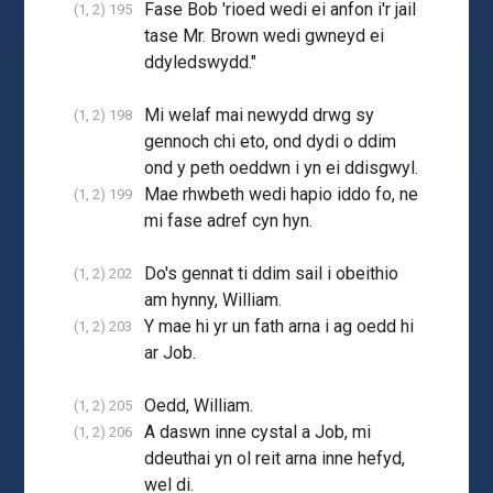
Fase Bob 'rioed wedi ei anfon i'r jail
(1, 2) 195
tase Mr. Brown wedi gwneyd ei
ddyledswydd."
Mi welaf mai newydd drwg sy
(1, 2) 198
gennoch chi eto, ond dydi o ddim
ond y peth oeddwn i yn ei ddisgwyl.
Mae rhwbeth wedi hapio iddo fo, ne
(1, 2) 199
mi fase adref cyn hyn.
Do's gennat ti ddim sail i obeithio
(1, 2) 202
am hynny, William.
Y mae hi yr un fath arna i ag oedd hi
(1, 2) 203
ar Job.
Oedd, William.
(1, 2) 205
A daswn inne cystal a Job, mi
(1, 2) 206
ddeuthai yn ol reit arna inne hefyd,
wel di.