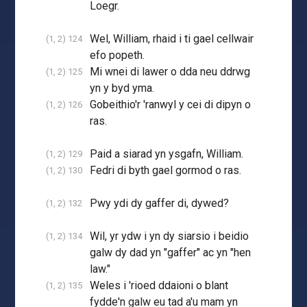
Loegr.
Wel, William, rhaid i ti gael cellwair
(1, 2) 124
efo popeth.
Mi wnei di lawer o dda neu ddrwg
(1, 2) 125
yn y byd yma.
Gobeithio'r 'ranwyl y cei di dipyn o
(1, 2) 126
ras.
Paid a siarad yn ysgafn, William.
(1, 2) 129
Fedri di byth gael gormod o ras.
(1, 2) 130
Pwy ydi dy gaffer di, dywed?
(1, 2) 132
Wil, yr ydw i yn dy siarsio i beidio
(1, 2) 134
galw dy dad yn "gaffer" ac yn "hen
law."
Weles i 'rioed ddaioni o blant
(1, 2) 135
fydde'n galw eu tad a'u mam yn