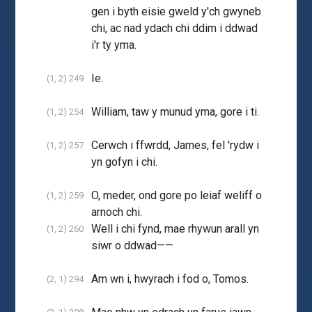
gen i byth eisie gweld y'ch gwyneb
chi, ac nad ydach chi ddim i ddwad
i'r ty yma.
Ie.
(1, 2) 249
William, taw y munud yma, gore i ti.
(1, 2) 254
Cerwch i ffwrdd, James, fel 'rydw i
(1, 2) 257
yn gofyn i chi.
O, meder, ond gore po leiaf weliff o
(1, 2) 259
arnoch chi.
Well i chi fynd, mae rhywun arall yn
(1, 2) 260
siwr o ddwad——
Am wn i, hwyrach i fod o, Tomos.
(2, 1) 294