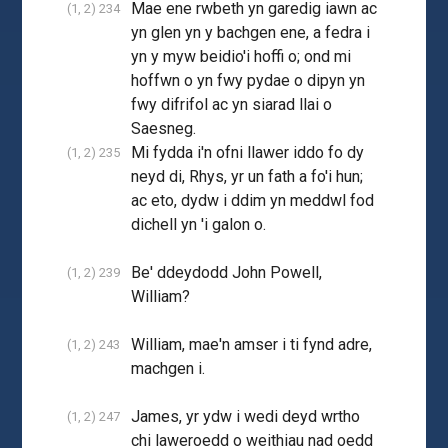
Mae ene rwbeth yn garedig iawn ac
(1, 2) 234
yn glen yn y bachgen ene, a fedra i
yn y myw beidio'i hoffi o; ond mi
hoffwn o yn fwy pydae o dipyn yn
fwy difrifol ac yn siarad llai o
Saesneg.
Mi fydda i'n ofni llawer iddo fo dy
(1, 2) 235
neyd di, Rhys, yr un fath a fo'i hun;
ac eto, dydw i ddim yn meddwl fod
dichell yn 'i galon o.
Be' ddeydodd John Powell,
(1, 2) 239
William?
William, mae'n amser i ti fynd adre,
(1, 2) 243
machgen i.
James, yr ydw i wedi deyd wrtho
(1, 2) 247
chi laweroedd o weithiau nad oedd