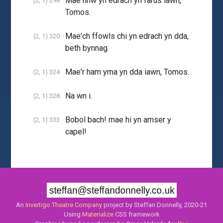
Mae nhw yn edrach yn farus iawn,
(2, 1) 298
Tomos.
Mae'ch ffowls chi yn edrach yn dda,
(2, 1) 320
beth bynnag.
Mae'r ham yma yn dda iawn, Tomos.
(2, 1) 324
Na wn i.
(2, 1) 328
Bobol bach! mae hi yn amser y
(2, 1) 333
capel!
An
Invertigo Theatre Company
project by Steffan Donnelly, 2020-21
Using
Materialize
CSS framework