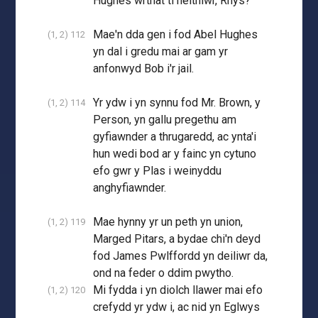
Hughes wrthat ti neithiwr, Rhys?
Mae'n dda gen i fod Abel Hughes
(1, 2) 112
yn dal i gredu mai ar gam yr
anfonwyd Bob i'r jail.
Yr ydw i yn synnu fod Mr. Brown, y
(1, 2) 114
Person, yn gallu pregethu am
gyfiawnder a thrugaredd, ac ynta'i
hun wedi bod ar y fainc yn cytuno
efo gwr y Plas i weinyddu
anghyfiawnder.
Mae hynny yr un peth yn union,
(1, 2) 119
Marged Pitars, a bydae chi'n deyd
fod James Pwlffordd yn deiliwr da,
ond na feder o ddim pwytho.
Mi fydda i yn diolch llawer mai efo
(1, 2) 120
crefydd yr ydw i, ac nid yn Eglwys