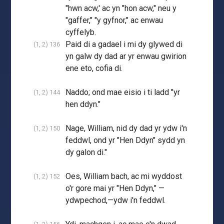
"hwn acw,' ac yn "hon acw," neu y
"gaffer," "y gyfnor," ac enwau
cyffelyb.
Paid di a gadael i mi dy glywed di
(1, 2) 136
yn galw dy dad ar yr enwau gwirion
ene eto, cofia di.
Naddo; ond mae eisio i ti ladd "yr
(1, 2) 144
hen ddyn."
Nage, William, nid dy dad yr ydw i'n
(1, 2) 150
feddwl, ond yr "Hen Ddyn" sydd yn
dy galon di."
Oes, William bach, ac mi wyddost
(1, 2) 152
o'r gore mai yr "Hen Ddyn," —
ydwpechod,—ydw i'n feddwl.