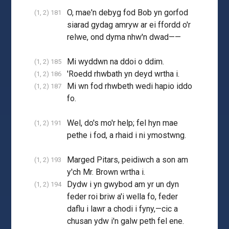
O, mae'n debyg fod Bob yn gorfod
(1, 2) 181
siarad gydag amryw ar ei ffordd o'r
relwe, ond dyma nhw'n dwad——
Mi wyddwn na ddoi o ddim.
(1, 2) 185
'Roedd rhwbath yn deyd wrtha i.
(1, 2) 186
Mi wn fod rhwbeth wedi hapio iddo
(1, 2) 187
fo.
Wel, do's mo'r help; fel hyn mae
(1, 2) 191
pethe i fod, a rhaid i ni ymostwng.
Marged Pitars, peidiwch a son am
(1, 2) 193
y'ch Mr. Brown wrtha i.
Dydw i yn gwybod am yr un dyn
(1, 2) 194
feder roi briw a'i wella fo, feder
daflu i lawr a chodi i fyny,—cic a
chusan ydw i'n galw peth fel ene.