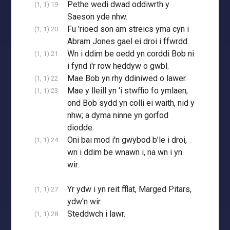
Pethe wedi dwad oddiwrth y
(1, 1) 19
Saeson yde nhw.
Fu 'rioed son am streics yma cyn i
(1, 1) 20
Abram Jones gael ei droi i ffwrdd.
Wn i ddim be oedd yn corddi Bob ni
(1, 1) 21
i fynd i'r row heddyw o gwbl.
Mae Bob yn rhy ddiniwed o lawer.
(1, 1) 22
Mae y lleill yn 'i stwffio fo ymlaen,
(1, 1) 23
ond Bob sydd yn colli ei waith, nid y
nhw; a dyma ninne yn gorfod
diodde.
Oni bai mod i'n gwybod b'le i droi,
(1, 1) 24
wn i ddim be wnawn i, na wn i yn
wir.
Yr ydw i yn reit fflat, Marged Pitars,
(1, 1) 27
ydw'n wir.
Steddwch i lawr.
(1, 1) 28