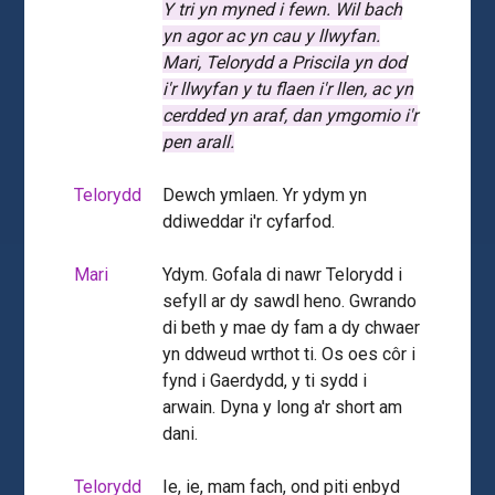
Y tri yn myned i fewn.
Wil bach
yn agor ac yn cau y llwyfan.
Mari, Telorydd a Priscila yn dod
i'r llwyfan y tu flaen i'r llen, ac yn
cerdded yn araf, dan ymgomio i'r
pen arall.
Telorydd
Dewch ymlaen. Yr ydym yn
ddiweddar i'r cyfarfod.
Mari
Ydym. Gofala di nawr Telorydd i
sefyll ar dy sawdl heno. Gwrando
di beth y mae dy fam a dy chwaer
yn ddweud wrthot ti. Os oes côr i
fynd i Gaerdydd, y ti sydd i
arwain. Dyna y long a'r short am
dani.
Telorydd
Ie, ie, mam fach, ond piti enbyd