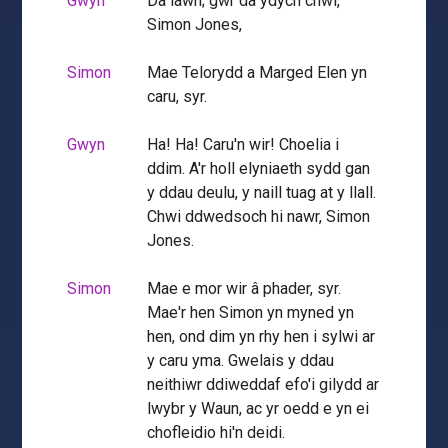
Gwyn
Da iawn; gŵr da ydych chwi,
Simon Jones,
Simon
Mae Telorydd a Marged Elen yn
caru, syr.
Gwyn
Ha! Ha! Caru'n wir! Choelia i
ddim. A'r holl elyniaeth sydd gan
y ddau deulu, y naill tuag at y llall.
Chwi ddwedsoch hi nawr, Simon
Jones.
Simon
Mae e mor wir â phader, syr.
Mae'r hen Simon yn myned yn
hen, ond dim yn rhy hen i sylwi ar
y caru yma. Gwelais y ddau
neithiwr ddiweddaf efo'i gilydd ar
lwybr y Waun, ac yr oedd e yn ei
chofleidio hi'n deidi.