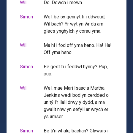
Wil
Do. Dewch i mewn.
Simon
Wel, be sy gennyt ti i ddweud,
Wil bach? Yr wyt yn ŵr da am
glecs ynghylch y corau yma.
Wil
Ma hi i fod off yma heno. Ha! Ha!
Off yma heno.
Simon
Be gest ti i feddwl hynny? Pup,
pup.
Wil
Wel, mae Mari Isaac a Martha
Jenkins wedi bod yn cerdded o
un tŷ i'r llall drwy y dydd, a ma
gwallt nhw yn sefyll ar wrych er
ys amser.
Simon
Be ti'n whalu, bachan? Glywais i