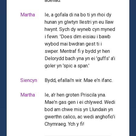
adeilad.
Martha
Ie, a gofala di na bo ti yn rhoi dy
hunan yn glwtyn llestri yn eu llaw
hwynt. Sych dy wyneb cyn myned
i fewn. 'Does dim eisiau i bawb
wybod mai bwdran gest ti i
swper. Mentraf fi y bydd yr hen
Delorydd bach yna yn ei 'guffs' a'i
goler yn 'spic a span.'
Siencyn
Bydd, efallai'n wir. Mae e'n ifanc.
Martha
Ie, a'r hen groten Priscila yna.
Mae'n gas gen i ei chlywed. Wedi
bod am chwe mis yn Llundain yn
gwerthn calico, ac wedi anghofio'i
Chymraeg. Ych y fi!