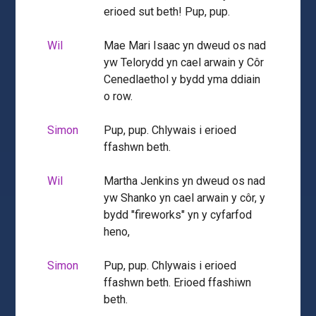
erioed sut beth! Pup, pup.
Wil
Mae Mari Isaac yn dweud os nad
yw Telorydd yn cael arwain y Côr
Cenedlaethol y bydd yma ddiain
o row.
Simon
Pup, pup. Chlywais i erioed
ffashwn beth.
Wil
Martha Jenkins yn dweud os nad
yw Shanko yn cael arwain y côr, y
bydd "fireworks" yn y cyfarfod
heno,
Simon
Pup, pup. Chlywais i erioed
ffashwn beth. Erioed ffashiwn
beth.