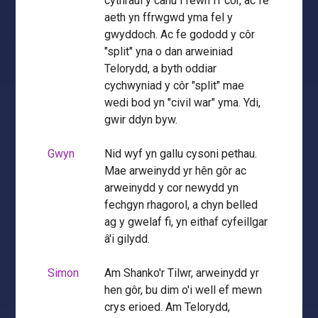
cythraul y canu i fewn i'r côr, ac fe
aeth yn ffrwgwd yma fel y
gwyddoch. Ac fe gododd y côr
"split" yna o dan arweiniad
Telorydd, a byth oddiar
cychwyniad y côr "split" mae
wedi bod yn "civil war" yma. Ydi,
gwir ddyn byw.
Gwyn
Nid wyf yn gallu cysoni pethau.
Mae arweinydd yr hên gôr ac
arweinydd y cor newydd yn
fechgyn rhagorol, a chyn belled
ag y gwelaf fi, yn eithaf cyfeillgar
â'i gilydd.
Simon
Am Shanko'r Tilwr, arweinydd yr
hen gôr, bu dim o'i well ef mewn
crys erioed. Am Telorydd,