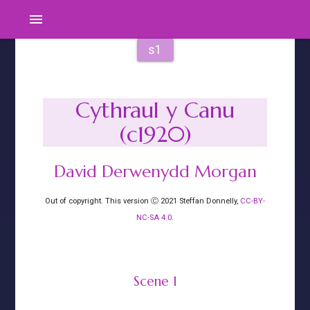
menu
s1
Cythraul y Canu
(c1920)
David Derwenydd Morgan
Out of copyright. This version Ⓒ 2021 Steffan Donnelly,
CC-BY-
NC-SA 4.0
.
Scene 1