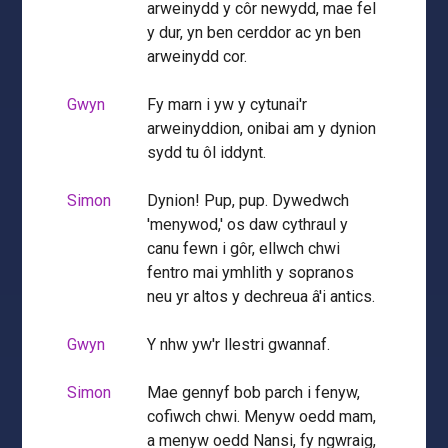
arweinydd y côr newydd, mae fel
y dur, yn ben cerddor ac yn ben
arweinydd cor.
Gwyn
Fy marn i yw y cytunai'r
arweinyddion, onibai am y dynion
sydd tu ôl iddynt.
Simon
Dynion! Pup, pup. Dywedwch
'menywod,' os daw cythraul y
canu fewn i gôr, ellwch chwi
fentro mai ymhlith y sopranos
neu yr altos y dechreua â'i antics.
Gwyn
Y nhw yw'r llestri gwannaf.
Simon
Mae gennyf bob parch i fenyw,
cofiwch chwi. Menyw oedd mam,
a menyw oedd Nansi, fy ngwraig,