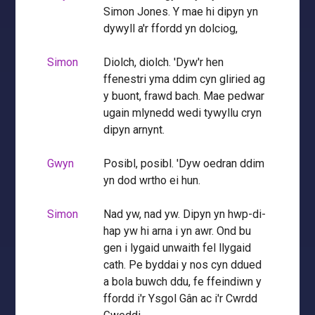
Simon Jones. Y mae hi dipyn yn
dywyll a'r ffordd yn dolciog,
Simon
Diolch, diolch. 'Dyw'r hen
ffenestri yma ddim cyn gliried ag
y buont, frawd bach. Mae pedwar
ugain mlynedd wedi tywyllu cryn
dipyn arnynt.
Gwyn
Posibl, posibl. 'Dyw oedran ddim
yn dod wrtho ei hun.
Simon
Nad yw, nad yw. Dipyn yn hwp-di-
hap yw hi arna i yn awr. Ond bu
gen i lygaid unwaith fel llygaid
cath. Pe byddai y nos cyn ddued
a bola buwch ddu, fe ffeindiwn y
ffordd i'r Ysgol Gân ac i'r Cwrdd