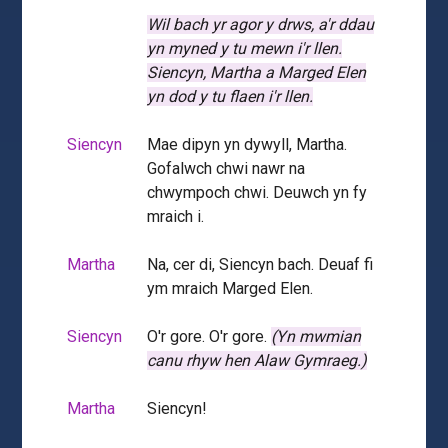
Wil bach yr agor y drws, a'r ddau
yn myned y tu mewn i'r llen.
Siencyn, Martha a Marged Elen
yn dod y tu flaen i'r llen.
Siencyn
Mae dipyn yn dywyll, Martha.
Gofalwch chwi nawr na
chwympoch chwi. Deuwch yn fy
mraich i.
Martha
Na, cer di, Siencyn bach. Deuaf fi
ym mraich Marged Elen.
Siencyn
O'r gore. O'r gore.
(Yn mwmian
canu rhyw hen Alaw Gymraeg.)
Martha
Siencyn!