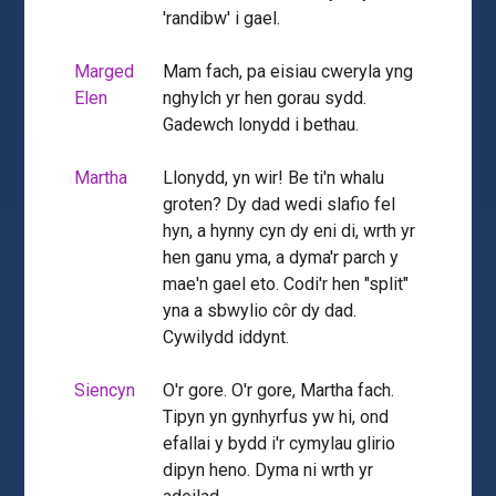
'randibw' i gael.
Marged
Mam fach, pa eisiau cweryla yng
Elen
nghylch yr hen gorau sydd.
Gadewch lonydd i bethau.
Martha
Llonydd, yn wir! Be ti'n whalu
groten? Dy dad wedi slafio fel
hyn, a hynny cyn dy eni di, wrth yr
hen ganu yma, a dyma'r parch y
mae'n gael eto. Codi'r hen "split"
yna a sbwylio côr dy dad.
Cywilydd iddynt.
Siencyn
O'r gore. O'r gore, Martha fach.
Tipyn yn gynhyrfus yw hi, ond
efallai y bydd i'r cymylau glirio
dipyn heno. Dyma ni wrth yr