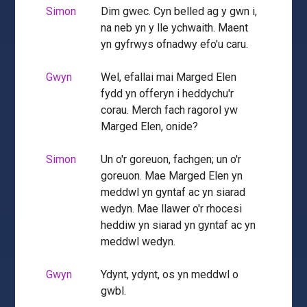
Simon
Dim gwec. Cyn belled ag y gwn i,
na neb yn y lle ychwaith. Maent
yn gyfrwys ofnadwy efo'u caru.
Gwyn
Wel, efallai mai Marged Elen
fydd yn offeryn i heddychu'r
corau. Merch fach ragorol yw
Marged Elen, onide?
Simon
Un o'r goreuon, fachgen; un o'r
goreuon. Mae Marged Elen yn
meddwl yn gyntaf ac yn siarad
wedyn. Mae llawer o'r rhocesi
heddiw yn siarad yn gyntaf ac yn
meddwl wedyn.
Gwyn
Ydynt, ydynt, os yn meddwl o
gwbl.