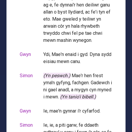
ag e, fe dynnai'r hen deiliwr ganu
allan o byst llydiard, ac fe'i tyn ef
eto. Mae gweled y teiliwr yn
arwain côr yn hala rhywbeth
trwyddo chwi fel pe tae chwi
mewn mashin wynegon.
Gwyn
Ydi, Mae'n enaid i gyd. Dyna sydd
eisiau mewn canu.
Simon
(Yn peswch.)
Mae'r hen frest
yma'n gyfyng, fachgen. Gadewch i
ni gael anadl, a mygyn cyn myned
i mewn.
(Yn tanio'i bibell.)
Gwyn
Ie, mae'n gynnar i'r cyfarfod.
Simon
Ie, ie, a piti garw; fe ddaeth