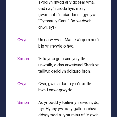
sydd yn rhydd ar y ddaear yma,
ond rwy'n credu hyn, mai y
gwaethaf o'r adar duon i gyd yw
"Cythraul y Canu." Be wedwch
chwi, syr?
Gwyn
Un garw yw e. Mae e a'i gorn neu'i
big yn rhywle o hyd.
Simon
'E fu yma gôr canu yn y lle
unwaith, o dan arweiniad Shanko'r
teiliwr, oedd yn ddiguro bron.
Gwyn
Gwir, gwir, a daeth y côr a'r lle
hwn i enwogrwydd.
Simon
Ac yr oedd y teiliwr yn arweinydd,
syr. Hynny yw, os y gallech chwi
ddygymod â'i ystumiau ef. Y gwir