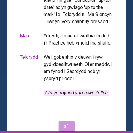
Rhaid i ni gael 'Conductor' 'up-to-
date,' ac yn gwisgo 'up to the
mark' fel Telorydd ni. Ma Siencyn
Tilwr yn 'very shabbily dressed.'
Mari
Ydi, ydi, a mae ef weithiau'n dod
i'r Practice heb ymolch na shafio.
Telorydd
Wel, gobeithio y deuwn i ryw
gyd-ddealltwriaeth. Ofer meddwl
am fyned i Gaerdydd heb yr
ysbryd priodol.
Y tri yn myned y tu fewn i'r llen.
s1