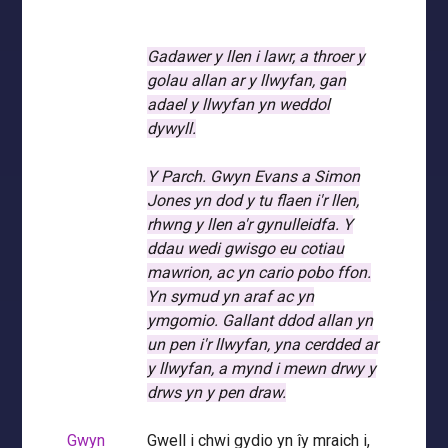
Gadawer y llen i lawr, a throer y
golau allan ar y llwyfan, gan
adael y llwyfan yn weddol
dywyll.
Y Parch. Gwyn Evans a Simon
Jones yn dod y tu flaen i'r llen,
rhwng y llen a'r gynulleidfa.
Y
ddau wedi gwisgo eu cotiau
mawrion, ac yn cario pobo ffon.
Yn symud yn araf ac yn
ymgomio.
Gallant ddod allan yn
un pen i'r llwyfan, yna cerdded ar
y llwyfan, a mynd i mewn drwy y
drws yn y pen draw.
Gwyn
Gwell i chwi gydio yn îy mraich i,