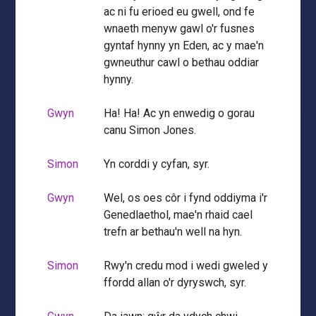
ac ni fu erioed eu gwell, ond fe
wnaeth menyw gawl o'r fusnes
gyntaf hynny yn Eden, ac y mae'n
gwneuthur cawl o bethau oddiar
hynny.
Gwyn
Ha! Ha! Ac yn enwedig o gorau
canu Simon Jones.
Simon
Yn corddi y cyfan, syr.
Gwyn
Wel, os oes côr i fynd oddiyma i'r
Genedlaethol, mae'n rhaid cael
trefn ar bethau'n well na hyn.
Simon
Rwy'n credu mod i wedi gweled y
ffordd allan o'r dyryswch, syr.