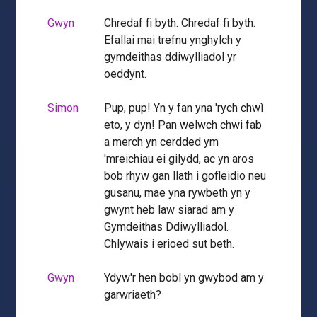
Gwyn
Chredaf fi byth. Chredaf fi byth.
Efallai mai trefnu ynghylch y
gymdeithas ddiwylliadol yr
oeddynt.
Simon
Pup, pup! Yn y fan yna 'rych chwì
eto, y dyn! Pan welwch chwi fab
a merch yn cerdded ym
'mreichiau ei gilydd, ac yn aros
bob rhyw gan llath i gofleidio neu
gusanu, mae yna rywbeth yn y
gwynt heb law siarad am y
Gymdeithas Ddiwylliadol.
Chlywais i erioed sut beth.
Gwyn
Ydyw'r hen bobl yn gwybod am y
garwriaeth?