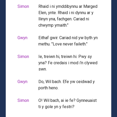
Simon
Rhaid i ni ymddibynnu ar Marged
Elen, ynte. Rhaid i ni dynnu ar y
llinyn yna, fachgen. Cariad ni
chwymp ymaith."
Gwyn
Eithaf gwir. Cariad nid yw byth yn
methu. "Love never faileth."
Simon
Ie, treiwn hi, treiwn hi. Pwy sy
yna? Fe credais i mod i'n clywed
swn.
Gwyn
Do, Wil bach. Efe yw ceidwad y
porth heno.
Simon
O! Wil bach, ai ie fe? Gynneuaist
ti y gole yn y festri?