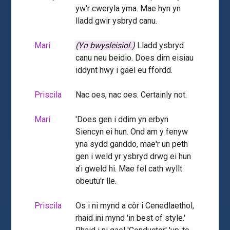
yw'r cweryla yma. Mae hyn yn
lladd gwir ysbryd canu.
Mari
(Yn bwysleisiol.)
Lladd ysbryd
canu neu beidio. Does dim eisiau
iddynt hwy i gael eu ffordd.
Priscila
Nac oes, nac oes. Certainly not.
Mari
'Does gen i ddim yn erbyn
Siencyn ei hun. Ond am y fenyw
yna sydd ganddo, mae'r un peth
gen i weld yr ysbryd drwg ei hun
a'i gweld hi. Mae fel cath wyllt
obeutu'r lle.
Priscila
Os i ni mynd a côr i Cenedlaethol,
rhaid ini mynd 'in best of style.'