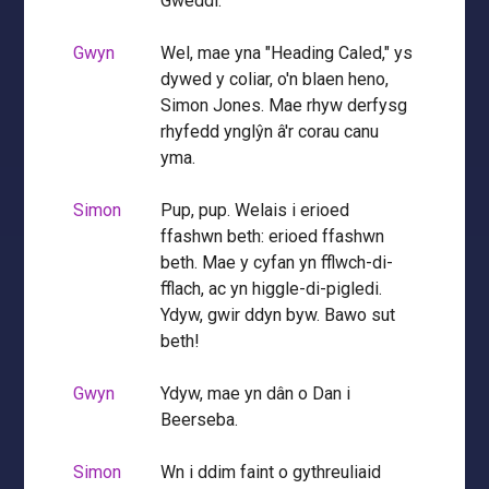
Gweddi.
Gwyn
Wel, mae yna "Heading Caled," ys
dywed y coliar, o'n blaen heno,
Simon Jones. Mae rhyw derfysg
rhyfedd ynglŷn â'r corau canu
yma.
Simon
Pup, pup. Welais i erioed
ffashwn beth: erioed ffashwn
beth. Mae y cyfan yn fflwch-di-
fflach, ac yn higgle-di-pigledi.
Ydyw, gwir ddyn byw. Bawo sut
beth!
Gwyn
Ydyw, mae yn dân o Dan i
Beerseba.
Simon
Wn i ddim faint o gythreuliaid