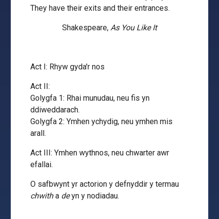
They have their exits and their entrances.
Shakespeare,
As You Like It
Act I: Rhyw gyda'r nos
Act II:
Golygfa 1: Rhai munudau, neu fis yn
ddiweddarach.
Golygfa 2: Ymhen ychydig, neu ymhen mis
arall.
Act III: Ymhen wythnos, neu chwarter awr
efallai.
O safbwynt yr actorion y defnyddir y termau
chwith
a
de
yn y nodiadau.