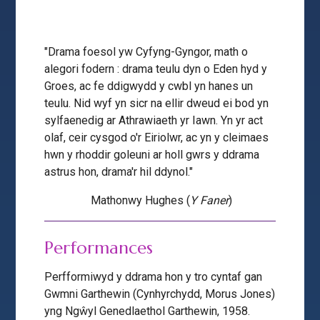
"Drama foesol yw Cyfyng-Gyngor, math o
alegori fodern : drama teulu dyn o Eden hyd y
Groes, ac fe ddigwydd y cwbl yn hanes un
teulu. Nid wyf yn sicr na ellir dweud ei bod yn
sylfaenedig ar Athrawiaeth yr Iawn. Yn yr act
olaf, ceir cysgod o'r Eiriolwr, ac yn y cleimaes
hwn y rhoddir goleuni ar holl gwrs y ddrama
astrus hon, drama'r hil ddynol."
Mathonwy Hughes (
Y Faner
)
Performances
Perfformiwyd y ddrama hon y tro cyntaf gan
Gwmni Garthewin (Cynhyrchydd, Morus Jones)
yng Ngŵyl Genedlaethol Garthewin, 1958.