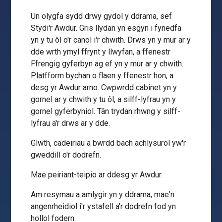
Un olygfa sydd drwy gydol y ddrama, sef
Stydi'r Awdur. Gris llydan yn esgyn i fynedfa
yn y tu ôl o'r canol i'r chwith. Drws yn y mur ar y
dde wrth ymyl ffrynt y llwyfan, a ffenestr
Ffrengig gyferbyn ag ef yn y mur ar y chwith.
Platfform bychan o flaen y ffenestr hon, a
desg yr Awdur arno. Cwpwrdd cabinet yn y
gornel ar y chwith y tu ôl, a silff-lyfrau yn y
gornel gyferbyniol. Tân trydan rhwng y silff-
lyfrau a'r drws ar y dde.
Glwth, cadeiriau a bwrdd bach achlysurol yw'r
gweddill o'r dodrefn.
Mae peiriant-teipio ar ddesg yr Awdur.
Am resymau a amlygir yn y ddrama, mae'n
angenrheidiol i'r ystafell a'r dodrefn fod yn
hollol fodern.