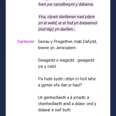
hwn yw canolbwynt y ddrama.
Yna, clywir darllenwr nad ydym
yn ei weld, er ei fod yn bresennol
(nid tâp) yn darllen...
Darllenwr
Geirau y Pregethwr, mab Dafydd,
brenin yn Jerwsalem.
Gwagedd o wagedd... gwagedd
yw y cwbl.
Pa fudd sydd i ddyn o'i holl lafur
a gymer efe dan yr haul?
Un genhedlaeth a â ymaith, a
chenhedlaeth arall a ddaw: ond y
ddaear a saif byth.