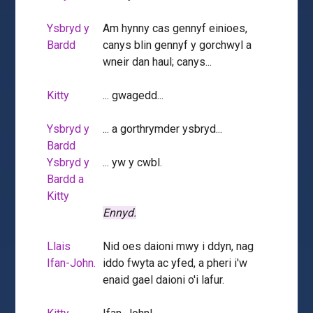
Ysbryd y
Am hynny cas gennyf einioes,
Bardd
canys blin gennyf y gorchwyl a
wneir dan haul; canys...
Kitty
... gwagedd...
Ysbryd y
... a gorthrymder ysbryd...
Bardd
Ysbryd y
... yw y cwbl.
Bardd a
Kitty
Ennyd.
Llais
Nid oes daioni mwy i ddyn, nag
Ifan-John.
iddo fwyta ac yfed, a pheri i'w
enaid gael daioni o'i lafur.