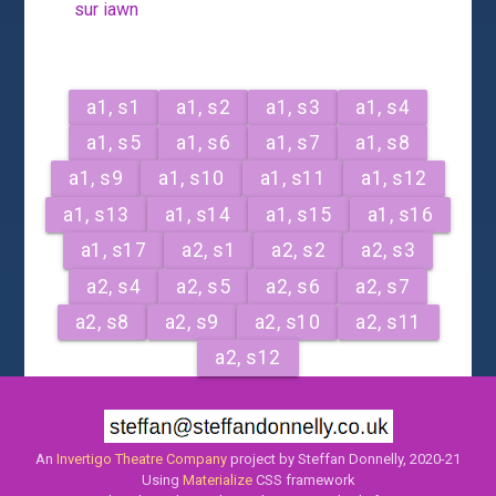
sur iawn
a1, s1
a1, s2
a1, s3
a1, s4
a1, s5
a1, s6
a1, s7
a1, s8
a1, s9
a1, s10
a1, s11
a1, s12
a1, s13
a1, s14
a1, s15
a1, s16
a1, s17
a2, s1
a2, s2
a2, s3
a2, s4
a2, s5
a2, s6
a2, s7
a2, s8
a2, s9
a2, s10
a2, s11
a2, s12
An
Invertigo Theatre Company
project by Steffan Donnelly, 2020-21
Using
Materialize
CSS framework