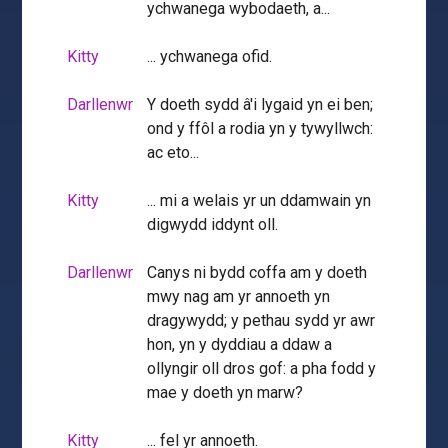
ychwanega wybodaeth, a...
Kitty
... ychwanega ofid.
Darllenwr
Y doeth sydd â'i lygaid yn ei ben;
ond y ffôl a rodia yn y tywyllwch:
ac eto...
Kitty
... mi a welais yr un ddamwain yn
digwydd iddynt oll.
Darllenwr
Canys ni bydd coffa am y doeth
mwy nag am yr annoeth yn
dragywydd; y pethau sydd yr awr
hon, yn y dyddiau a ddaw a
ollyngir oll dros gof: a pha fodd y
mae y doeth yn marw?
Kitty
... fel yr annoeth.