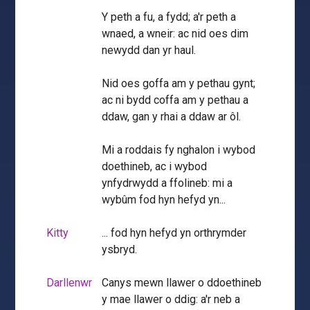
Y peth a fu, a fydd; a'r peth a
wnaed, a wneir: ac nid oes dim
newydd dan yr haul.
Nid oes goffa am y pethau gynt;
ac ni bydd coffa am y pethau a
ddaw, gan y rhai a ddaw ar ôl.
Mi a roddais fy nghalon i wybod
doethineb, ac i wybod
ynfydrwydd a ffolineb: mi a
wybûm fod hyn hefyd yn...
Kitty
... fod hyn hefyd yn orthrymder
ysbryd.
Darllenwr
Canys mewn llawer o ddoethineb
y mae llawer o ddig: a'r neb a